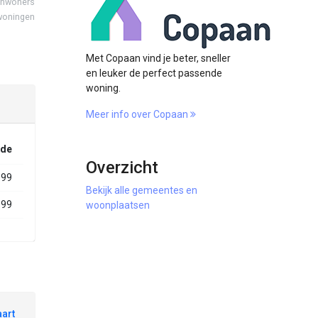
inwoners
woningen
Met Copaan vind je beter, sneller
en leuker de perfect passende
woning.
Meer info over Copaan
ode
Overzicht
999
Bekijk alle gemeentes en
999
woonplaatsen
aart