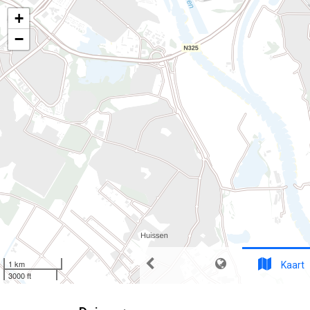
+
−
1 km
Kaart
3000 ft