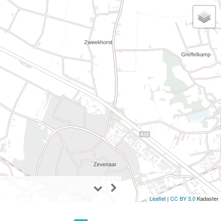
Leaflet
|
CC BY 3.0
Kadaster