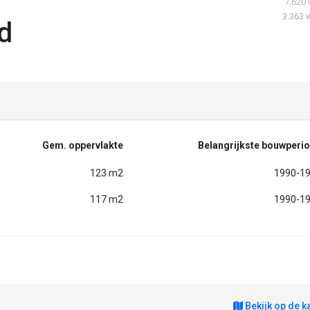
7.620 
3.363 
d
Gem. oppervlakte
Belangrijkste bouwperi
123 m2
1990-1
117 m2
1990-1
Bekijk op de k