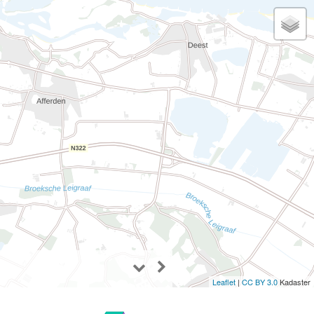
Leaflet
|
CC BY 3.0
Kadaster