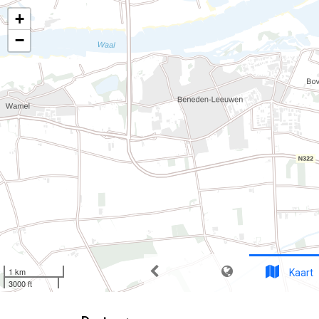
+
−
1 km
Kaart
3000 ft