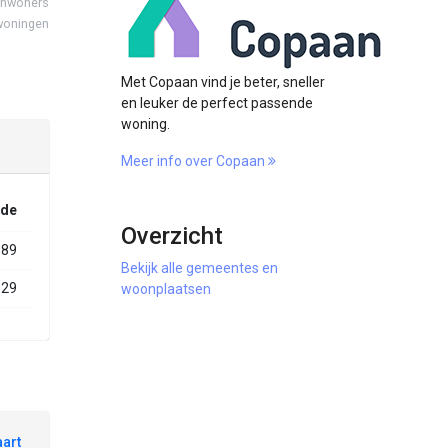
inwoners
woningen
Met Copaan vind je beter, sneller
en leuker de perfect passende
woning.
Meer info over Copaan
ode
Overzicht
989
Bekijk alle gemeentes en
029
woonplaatsen
aart