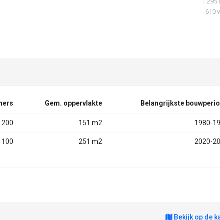
1.295 
610 
ners
Gem. oppervlakte
Belangrijkste bouwperi
.200
151 m2
1980-1
100
251 m2
2020-2
Bekijk op de k