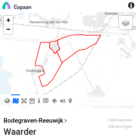
+
−
2 km
1 mi
Leaflet
|
CC BY 3.0
Kadaster
Bodegraven-Reeuwijk
1.660 inwoners
646 woningen
Waarder