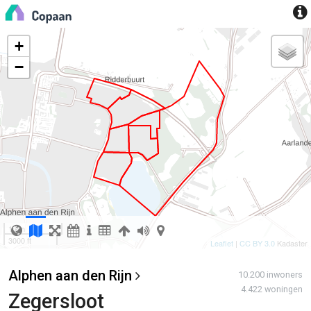
+
−
1 km
3000 ft
Leaflet
|
CC BY 3.0
Kadaster
Alphen aan den Rijn
10.200 inwoners
4.422 woningen
Zegersloot