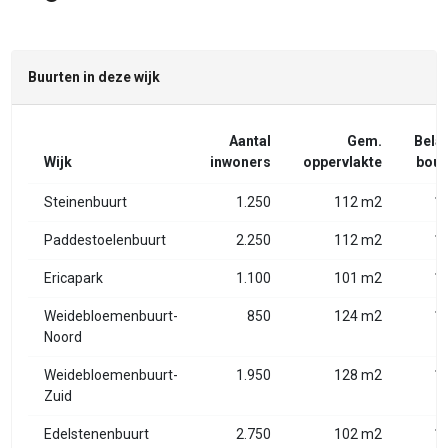
Buurten in deze wijk
Aantal
Gem.
Bela
Wijk
inwoners
oppervlakte
bouw
Steinenbuurt
1.250
112 m2
1
Paddestoelenbuurt
2.250
112 m2
1
Ericapark
1.100
101 m2
1
Weidebloemenbuurt-
850
124 m2
1
Noord
Weidebloemenbuurt-
1.950
128 m2
1
Zuid
Edelstenenbuurt
2.750
102 m2
1