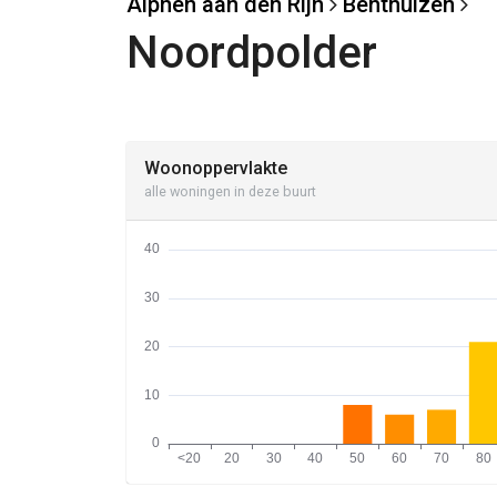
Alphen aan den Rijn
Benthuizen
Noordpolder
Woonoppervlakte
alle woningen in deze buurt