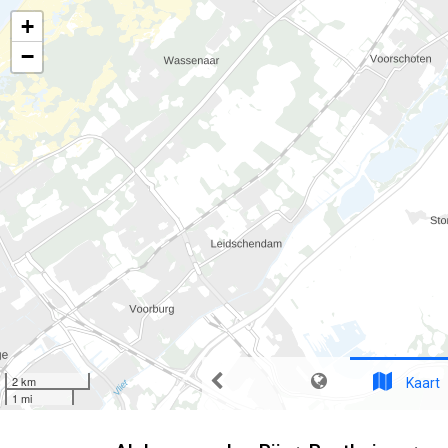
+
−
2 km
Kaart
1 mi