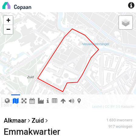
+
−
200 m
500 ft
Leaflet
|
CC BY 3.0
Kadaster
Alkmaar
Zuid
1.630 inwoners
917 woningen
Emmakwartier