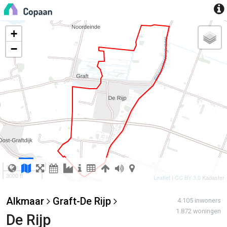
+
−
1 km
3000 ft
Leaflet
|
CC BY 3.0
Kadaster
Alkmaar
Graft-De Rijp
4.105 inwoners
1.872 woningen
De Rijp